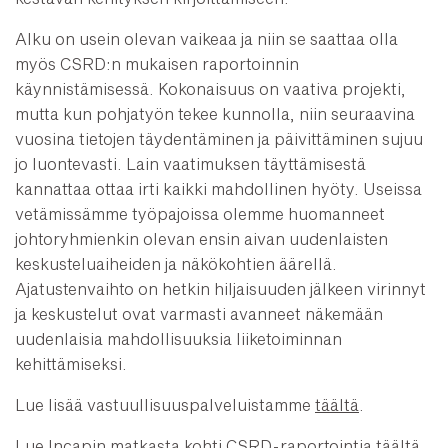
Alku on usein olevan vaikeaa ja niin se saattaa olla
myös CSRD:n mukaisen raportoinnin
käynnistämisessä. Kokonaisuus on vaativa projekti,
mutta kun pohjatyön tekee kunnolla, niin seuraavina
vuosina tietojen täydentäminen ja päivittäminen sujuu
jo luontevasti. Lain vaatimuksen täyttämisestä
kannattaa ottaa irti kaikki mahdollinen hyöty. Useissa
vetämissämme työpajoissa olemme huomanneet
johtoryhmienkin olevan ensin aivan uudenlaisten
keskusteluaiheiden ja näkökohtien äärellä.
Ajatustenvaihto on hetkin hiljaisuuden jälkeen virinnyt
ja keskustelut ovat varmasti avanneet näkemään
uudenlaisia mahdollisuuksia liiketoiminnan
kehittämiseksi.
Lue lisää vastuullisuuspalveluistamme
täältä
.
Lue Incapin matkasta kohti CSRD-raportointia
täältä
.