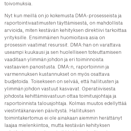
toivomuksia.
Nyt kun meillä on jo kokemusta DMA-prosesseista ja
raportointivaatimusten täyttämisestä, on mahdollista
arvioida, miten kestävän kehityksen direktiivi tarkoittaa
yrityksille. Ensimmäinen huomioitava asia on
prosessin vaatimat resurssit. DMA:han on varattava
useampi kuukausi ja sen huolelliseen toteuttamiseen
vaaditaan ylimmän johdon ja eri toiminnoista
vastaavien panostusta. DMA:n, raportoinnin ja
varmennuksen kustannukset on myös osattava
budjetoida. Toisekseen on selvää, että hallitusten ja
ylimmän johdon vastuut kasvavat. Operatiivisesta
johdosta kehittämisvastuun ottaa toimitusjohtaja ja
raportoinnista talousjohtaja. Kolmas muutos edellyttää
viestintäkanavien päivitystä. Hallituksen
toimintakertomus ei ole ainakaan aiemmin herättänyt
laajaa mielenkiintoa, mutta kestävän kehityksen