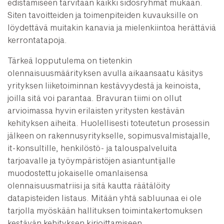
edistämiseen tarvitaan kaikki sidosryhmät mukaan.
Siten tavoitteiden ja toimenpiteiden kuvauksille on
löydettävä muitakin kanavia ja mielenkiintoa herättäviä
kerrontatapoja.
Tärkeä lopputulema on tietenkin
olennaisuusmäärityksen avulla aikaansaatu käsitys
yrityksen liiketoiminnan kestävyydestä ja keinoista,
joilla sitä voi parantaa. Bravuran tiimi on ollut
arvioimassa hyvin erilaisten yritysten kestävän
kehityksen aiheita. Huolellisesti toteutetun prosessin
jälkeen on rakennusyritykselle, sopimusvalmistajalle,
it-konsultille, henkilöstö- ja talouspalveluita
tarjoavalle ja työympäristöjen asiantuntijalle
muodostettu jokaiselle omanlaisensa
olennaisuusmatriisi ja sitä kautta räätälöity
datapisteiden listaus. Mitään yhtä sabluunaa ei ole
tarjolla myöskään hallituksen toimintakertomuksen
kestävän kehityksen kirjoittamiseen.