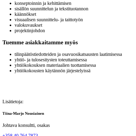
konseptoinnin ja kehittämisen
sisällön suunnittelun ja tekstituotannon
käännökset
visuaalisen suunnittelu- ja taittotyön
valokuvaukset
projektinjohdon
Tuemme asiakkaitamme myös
tilinpäätöstiedotteiden ja osavuosikatsausten laatimisessa
yhtiö- ja tulosesitysten toteuttamisessa
yhtiökokouksen materiaalien tuottamisessa
yhtiökokousten käytännön järjestelyissä
Lisätietoja:
Tiina-Marjo Nousiainen
Johtava konsultti, osakas
+358 40 764 7873