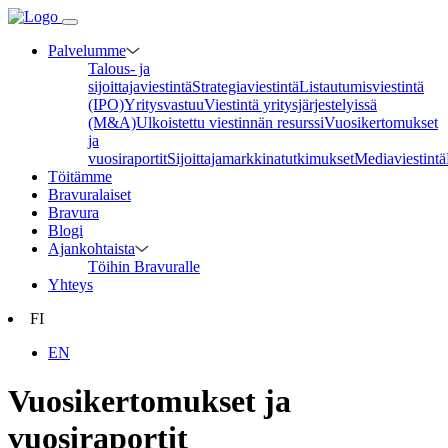
Palvelumme
Talous- ja
sijoittajaviestintä
Strategiaviestintä
Listautumisviestintä
(IPO)
Yritysvastuu
Viestintä yritysjärjestelyissä
(M&A)
Ulkoistettu viestinnän resurssi
Vuosikertomukset
ja
vuosiraportit
Sijoittajamarkkinatutkimukset
Mediaviestintä
Töitämme
Bravuralaiset
Bravura
Blogi
Ajankohtaista
Töihin Bravuralle
Yhteys
FI
EN
Vuosikertomukset ja
vuosiraportit