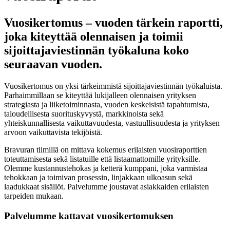
Vuosikertomus – vuoden tärkein raportti,
joka kiteyttää olennaisen ja toimii
sijoittajaviestinnän työkaluna koko
seuraavan vuoden.
Vuosikertomus on yksi tärkeimmistä sijoittajaviestinnän työkaluista.
Parhaimmillaan se kiteyttää lukijalleen olennaisen yrityksen
strategiasta ja liiketoiminnasta, vuoden keskeisistä tapahtumista,
taloudellisesta suorituskyvystä, markkinoista sekä
yhteiskunnallisesta vaikuttavuudesta, vastuullisuudesta ja yrityksen
arvoon vaikuttavista tekijöistä.
Bravuran tiimillä on mittava kokemus erilaisten vuosiraporttien
toteuttamisesta sekä listatuille että listaamattomille yrityksille.
Olemme kustannustehokas ja ketterä kumppani, joka varmistaa
tehokkaan ja toimivan prosessin, linjakkaan ulkoasun sekä
laadukkaat sisällöt. Palvelumme joustavat asiakkaiden erilaisten
tarpeiden mukaan.
Palvelumme kattavat vuosikertomuksen