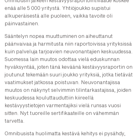
Omnibusin jälkeen kestävyysraportointivaade koskee
enää alle 5 000 yritystä. Yhtiöjoukko supistui
alkuperäisestä alle puoleen, vaikka tavoite oli
päinvastainen.
Sääntelyn nopea muuttuminen on aiheuttanut
päänvaivaa ja harmitusta niin raportoivissa yrityksissä
kuin palveluja tarjoavien neuvonantajien keskuudessa.
Suomessa lain muutos odottaa vielä eduskunnan
hyväksyntää, joten tänä keväänä kestävyysraportin on
joutunut tekemään suuri joukko yrityksiä, jotka tietävät
vaatimukset jatkossa poistuvan. Neuvonantajissa
muutos on näkynyt selvimmin tilintarkastajissa, joiden
keskuudessa kouluttauduttiin kiireellä
kestävyystietojen varmentajiksi vielä runsas vuosi
sitten. Nyt tuoreille sertifikaateille on vähemmän
tarvetta.
Omnibusista huolimatta kestävä kehitys ei pysähdy,