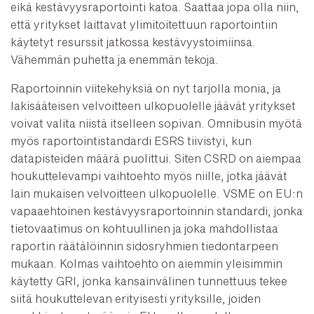
eikä kestävyysraportointi katoa. Saattaa jopa olla niin,
että yritykset laittavat ylimitoitettuun raportointiin
käytetyt resurssit jatkossa kestävyystoimiinsa.
Vähemmän puhetta ja enemmän tekoja.
Raportoinnin viitekehyksiä on nyt tarjolla monia, ja
lakisääteisen velvoitteen ulkopuolelle jäävät yritykset
voivat valita niistä itselleen sopivan. Omnibusin myötä
myös raportointistandardi ESRS tiivistyi, kun
datapisteiden määrä puolittui. Siten CSRD on aiempaa
houkuttelevampi vaihtoehto myös niille, jotka jäävät
lain mukaisen velvoitteen ulkopuolelle. VSME on EU:n
vapaaehtoinen kestävyysraportoinnin standardi, jonka
tietovaatimus on kohtuullinen ja joka mahdollistaa
raportin räätälöinnin sidosryhmien tiedontarpeen
mukaan. Kolmas vaihtoehto on aiemmin yleisimmin
käytetty GRI, jonka kansainvälinen tunnettuus tekee
siitä houkuttelevan erityisesti yrityksille, joiden