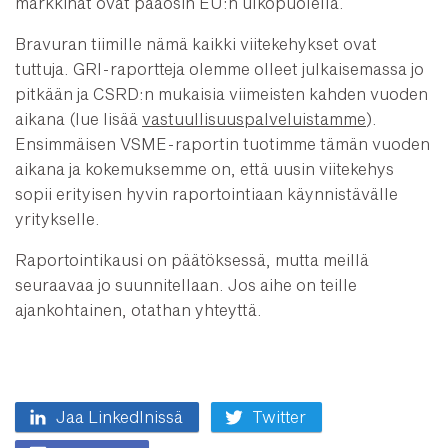
markkinat ovat pääosin EU:n ulkopuolella.
Bravuran tiimille nämä kaikki viitekehykset ovat
tuttuja. GRI-raportteja olemme olleet julkaisemassa jo
pitkään ja CSRD:n mukaisia viimeisten kahden vuoden
aikana (lue lisää
vastuullisuuspalveluistamme
).
Ensimmäisen VSME-raportin tuotimme tämän vuoden
aikana ja kokemuksemme on, että uusin viitekehys
sopii erityisen hyvin raportointiaan käynnistävälle
yritykselle.
Raportointikausi on päätöksessä, mutta meillä
seuraavaa jo suunnitellaan. Jos aihe on teille
ajankohtainen, otathan yhteyttä.
Jaa LinkedInissä
Twitter