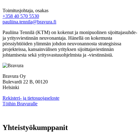
Toimitusjohtaja, osakas
+358 40 570 5530
pauliina.tennila@bravura.fi
Pauliina Tennilä (KTM) on kokenut ja monipuolinen sijoittajasuhde-
ja yritysviestinnän neuvonantaja. Hänellä on kokemusta
pörssiyhtiöiden ylimmän johdon neuvonannosta strategisissa
projekteissa, kansainvälisen yrityksen sijoittajaviestinnän
johtamisesta sekä yritysvastuuohjelmista ja -viestinnästä.
Bravura Oy
Bulevardi 22 B, 00120
Helsinki
Rekisteri- ja tietosuojaseloste
Töihin Bravuralle
Yhteistyökumppanit