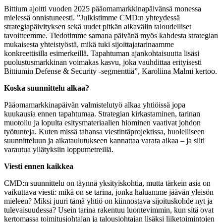
Bittium ajoitti vuoden 2025 pääomamarkkinapäivänsä monessa
mielessä onnistuneesti. ”Julkistimme CMD:n yhteydessä
strategiapäivityksen sekä uudet pitkän aikavälin taloudelliset
tavoitteemme. Tiedotimme samana päivänä myös kahdesta strategian
mukaisesta yhteistyöstä, mikä tuki sijoittajatarinaamme
konkreettisilla esimerkeillä. Tapahtuman ajankohtaisuutta lisäsi
puolustusmarkkinan voimakas kasvu, joka vauhdittaa erityisesti
Bittiumin Defense & Security -segmenttiä”, Karoliina Malmi kertoo.
Koska suunnittelu alkaa?
Pääomamarkkinapäivän valmistelutyö alkaa yhtiöissä jopa
kuukausia ennen tapahtumaa. Strategian kirkastaminen, tarinan
muotoilu ja lopulta esitysmateriaalien hiominen vaativat johdon
työtunteja. Kuten missä tahansa viestintäprojektissa, huolelliseen
suunnitteluun ja aikataulutukseen kannattaa varata aikaa – ja silti
varautua yllätyksiin loppumetreillä.
Viesti ennen kaikkea
CMD:n suunnittelu on täynnä yksityiskohtia, mutta tärkein asia on
vaikuttava viesti: mikä on se tarina, jonka haluamme jäävän yleisön
mieleen? Miksi juuri tämä yhtiö on kiinnostava sijoituskohde nyt ja
tulevaisuudessa? Usein tarina rakentuu luontevimmin, kun sitä ovat
kertomassa toimitusjohtajan ja talousjohtajan lisäksi liiketoimintojen