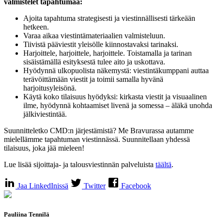
valmistelet tapahtumaa:
Ajoita tapahtuma strategisesti ja viestinnällisesti tärkeään
hetkeen.
Varaa aikaa viestintämateriaalien valmisteluun.
Tiivistä pääviestit yleisölle kiinnostavaksi tarinaksi.
Harjoittele, harjoittele, harjoittele. Toistamalla ja tarinan
sisäistämällä esityksestä tulee aito ja uskottava.
Hyödynnä ulkopuolista näkemystä: viestintäkumppani auttaa
terävöittämään viestit ja toimii samalla hyvänä
harjoitusyleisönä.
Käytä koko tilaisuus hyödyksi: kirkasta viestit ja visuaalinen
ilme, hyödynnä kohtaamiset livenä ja somessa – äläkä unohda
jälkiviestintää.
Suunnitteletko CMD:n järjestämistä? Me Bravurassa autamme
mielellämme tapahtuman viestinnässä. Suunnitellaan yhdessä
tilaisuus, joka jää mieleen!
Lue lisää sijoittaja- ja talousviestinnän palveluista
täältä
.
Jaa LinkedInissä
Twitter
Facebook
Pauliina Tennilä