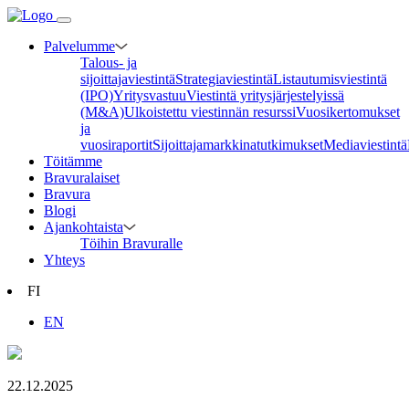
Palvelumme
Talous- ja
sijoittajaviestintä
Strategiaviestintä
Listautumisviestintä
(IPO)
Yritysvastuu
Viestintä yritysjärjestelyissä
(M&A)
Ulkoistettu viestinnän resurssi
Vuosikertomukset
ja
vuosiraportit
Sijoittajamarkkinatutkimukset
Mediaviestintä
Töitämme
Bravuralaiset
Bravura
Blogi
Ajankohtaista
Töihin Bravuralle
Yhteys
FI
EN
22.12.2025