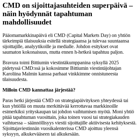
CMD on sijoittajasuhteiden superpäivä –
näin hyödynnät tapahtuman
mahdollisuudet
Pääomamarkkinapäivä eli CMD (Capital Markets Day) on yhtiön
tärkeimpiä tilaisuuksia esitellä strategiaansa ja tulevaa suuntaansa
sijoittajille, analyytikoille ja medialle. Johdon esitykset ovat
saumaton kokonaisuus, mutta ennen h-hetkeä tapahtuu paljon.
Bravura toimi Bittiumin viestintäkumppanina syksyllä 2025
pidetyssä CMD:ssä ja kokosimme Bittiumin viestintäjohtajan
Karoliina Malmin kanssa parhaat vinkkimme onnistuneesta
tilaisuudesta.
Milloin CMD kannattaa järjestää?
Paras hetki järjestää CMD on strategiapäivityksen yhteydessä tai
kun yhtiöllä on muuta merkittävää kerrottavaa markkinoille
esimerkiksi yrityskaupan tai johdon vaihtumisen myötä. Moni yhtiö
pitää tapahtuman vuosittain, joka toinen vuosi tai strategiakauden
vaihtuessa – säännöllisyys viestii sijoittajille aktiivisesta kehityksestä.
Sijoittajaviestinnän vuosikalenterissa CMD ajoittuu yleensä
syksyyn, alkukevääseen tai alkukesään.