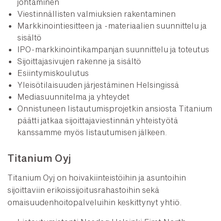
johtaminen
Viestinnällisten valmiuksien rakentaminen
Markkinointiesitteen ja -materiaalien suunnittelu ja
sisältö
IPO-markkinointikampanjan suunnittelu ja toteutus
Sijoittajasivujen rakenne ja sisältö
Esiintymiskoulutus
Yleisötilaisuuden järjestäminen Helsingissä
Mediasuunnitelma ja yhteydet
Onnistuneen listautumisprojetkin ansiosta Titanium
päätti jatkaa sijoittajaviestinnän yhteistyötä
kanssamme myös listautumisen jälkeen.
Titanium Oyj
Titanium Oyj on hoivakiinteistöihin ja asuntoihin
sijoittaviin erikoissijoitusrahastoihin sekä
omaisuudenhoitopalveluihin keskittynyt yhtiö.