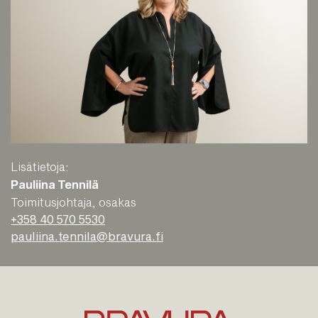
Lisätietoja:
Pauliina Tennilä
Toimitusjohtaja, osakas
+358 40 570 5530
pauliina.tennila@bravura.fi